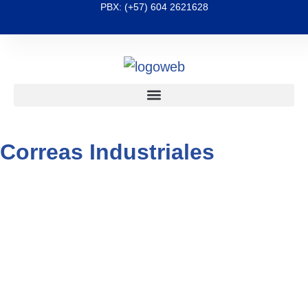
PBX: (+57) 604 2621628
Correas Industriales
Elementos vitales en una amplia gama de
aplicaciones industriales, desde la
transmisión
de potencia en maquinaria
hasta el
transporte
de materiales
en líneas de producción,
diseñadas para cumplir con los rigores de
entornos industriales exigentes, Fabricadas con
materiales duraderos. nuestras correas