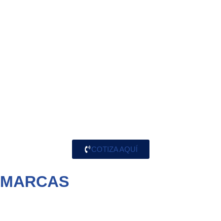
proporcionan una
transmisión eficiente
de
potencia y un rendimiento confiable. Ya sea que
necesites correas para aplicaciones de
alta
velocidad
,
alta carga
o
ambientes abrasivos
,
tenemos la solución adecuada para tus
necesidades.
COTIZA AQUÍ
MARCAS